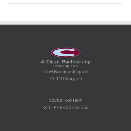
ul. W.Broniewskiego 6
73-110 Stargard
Szybki kontakt
kom. + 48 602 456 356