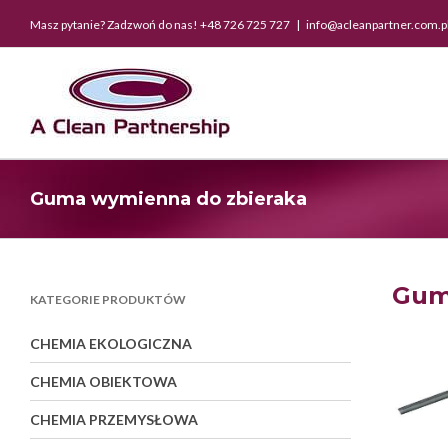
Skip
Masz pytanie? Zadzwoń do nas! +48 726 725 727
|
info@acleanpartner.com.p
to
content
Guma wymienna do zbieraka
Gum
KATEGORIE PRODUKTÓW
CHEMIA EKOLOGICZNA
CHEMIA OBIEKTOWA
CHEMIA PRZEMYSŁOWA