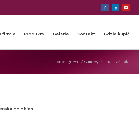
Facebook
LinkedIn
YouTu
O firmie
Produkty
Galeria
Kontakt
Gdzie kupić
Strona główna
/
Guma wymienna do zbieraka
raka do okien.