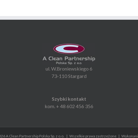
ul. W.Broniewskiego 6
73-110 Stargard
Szybki kontakt
kom. + 48 602 456 356
26 A Clean Partnership Polska Sp. z o.o. | Wszelkie prawa zastrzeżone | Wykonan