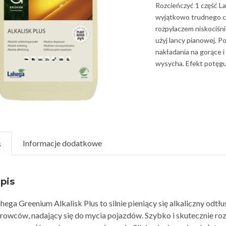
Rozcieńczyć 1 część L
wyjątkowo trudnego cz
rozpylaczem niskociśni
użyj lancy pianowej. P
nakładania na gorące i
wysycha. Efekt potęguj
Informacje dodatkowe
s
pis
hega Greenium Alkalisk Plus to silnie pieniący się alkaliczny odtł
rowców, nadający się do mycia pojazdów. Szybko i skutecznie roz