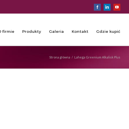
Facebook
LinkedIn
YouTu
O firmie
Produkty
Galeria
Kontakt
Gdzie kupić
Strona główna
/
Lahega Greenium Alkalisk Plus