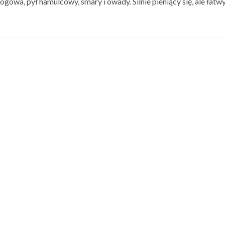
ogowa, pył hamulcowy, smary i owady. Silnie pieniący się, ale łatw