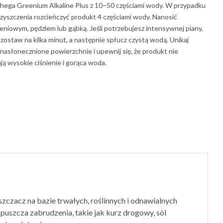
ahega Greenium Alkaline Plus z 10–50 częściami wody. W przypadku
yszczenia rozcieńczyć produkt 4 częściami wody. Nanosić
eniowym, pędzlem lub gąbką. Jeśli potrzebujesz intensywnej piany,
ozostaw na kilka minut, a następnie spłucz czystą wodą. Unikaj
 nasłonecznione powierzchnie i upewnij się, że produkt nie
ą wysokie ciśnienie i gorąca woda.
uszczacz na bazie trwałych, roślinnych i odnawialnych
puszcza zabrudzenia, takie jak kurz drogowy, sól