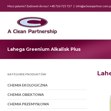
Skip
Masz pytanie? Zadzwoń do nas! +48 726 725 727
|
info@acleanpartner.com.p
to
content
Lahega Greenium Alkalisk Plus
Lahe
KATEGORIE PRODUKTÓW
CHEMIA EKOLOGICZNA
CHEMIA OBIEKTOWA
CHEMIA PRZEMYSŁOWA