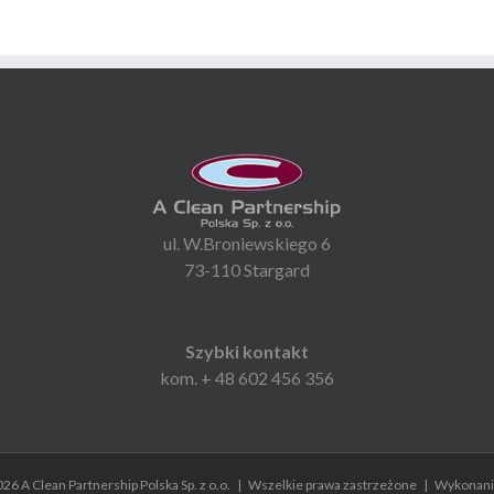
ul. W.Broniewskiego 6
73-110 Stargard
Szybki kontakt
kom. + 48 602 456 356
26 A Clean Partnership Polska Sp. z o.o. | Wszelkie prawa zastrzeżone | Wykonan