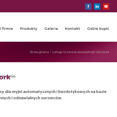
Facebook
LinkedIn
YouTu
O firmie
Produkty
Galeria
Kontakt
Gdzie kupić
Strona główna
/
Lahega Greenium Automattvätt Glanstork
ork
mówienie
cy dla myjni automatycznych i bezdotykowych na bazie
nnych i odnawialnych surowców.