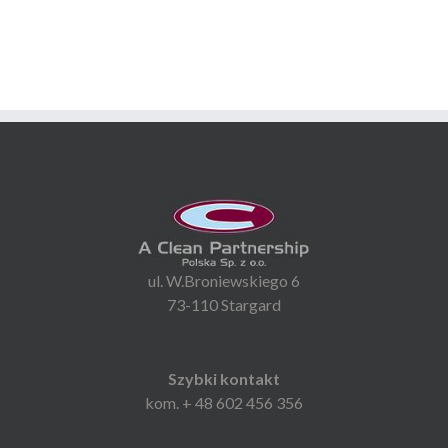
ul. W.Broniewskiego 6
73-110 Stargard
Szybki kontakt
kom. + 48 602 456 356