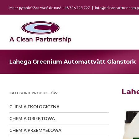
Skip
Masz pytanie? Zadzwoń do nas! +48 726 725 727
|
info@acleanpartner.com.p
to
content
Lahega Greenium Automattvätt Glanstork
Lah
KATEGORIE PRODUKTÓW
CHEMIA EKOLOGICZNA
CHEMIA OBIEKTOWA
CHEMIA PRZEMYSŁOWA