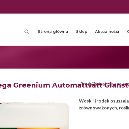
l
Strona główna
Sklep
Aktualności
ega Greenium Automattvätt Glanst
Produkt dostępny na za
Wosk i środek osuszają
zrównoważonych, rośli