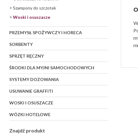
>
Szampony do szczotek
O
>
Woski i osuszacze
W
P
PRZEMYSŁ SPOŻYWCZY I HORECA
m
SORBENTY
m
SPRZĘT RĘCZNY
ŚRODKI DLA MYJNI SAMOCHODOWYCH
SYSTEMY DOZOWANIA
USUWANIE GRAFFITI
WOSKI I OSUSZACZE
WÓZKI HOTELOWE
Znajdź produkt