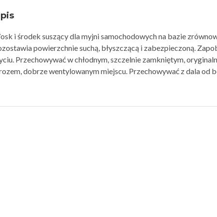
pis
osk i środek suszący dla myjni samochodowych na bazie zrównow
ozostawia powierzchnie suchą, błyszczącą i zabezpieczoną.
Zapob
yciu.
Przechowywać w chłodnym, szczelnie zamkniętym, oryginal
rozem, dobrze wentylowanym miejscu.
Przechowywać z dala od b